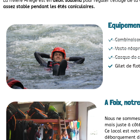
La rivière Ariège est en
débit soutenu
pour réguler l’étiage de la
assez stable pendant les étés caniculaires.
Equipement
Combinaiso
Veste néopr
Casque de s
Gilet de flo
A Foix, notr
Nous ne sommes p
mais juste à côté
Ce local est notr
débarquement de l