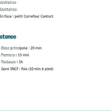
Vestiaires
Sanitaires
En face : petit Carrefour Contact
istance
Base principale : 20 min
Pamiers : 15 min
Toulouse : 1h
Gare SNCF : Foix (10 min à pied)