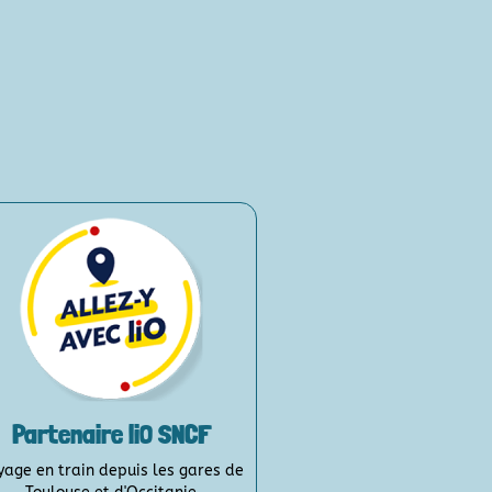
Partenaire liO SNCF
yage en train depuis les gares de