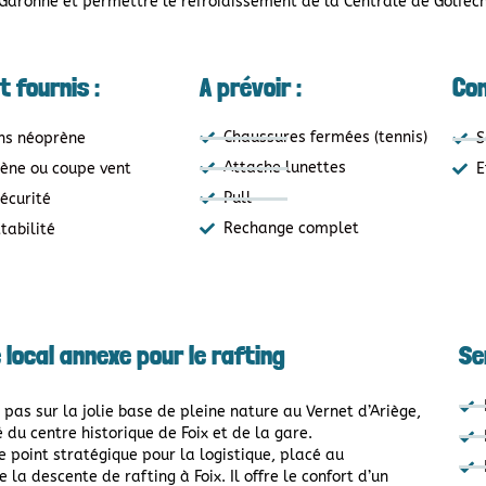
 Garonne et permettre le refroidissement de la Centrale de Golfech
 fournis :
A prévoir :
Con
Chaussures fermées (tennis)
S
ns néoprène
Attache lunettes
E
ène ou coupe vent
Pull
écurité
Rechange complet
ttabilité
e local annexe pour le rafting
Se
as sur la jolie base de pleine nature au Vernet d’Ariège,
 du centre historique de Foix et de la gare.
e point stratégique pour la logistique
, placé au
a descente de rafting à Foix. Il offre le confort d’un