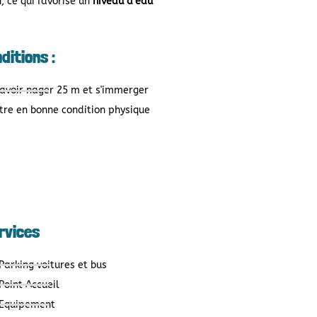
, ce qui favorise un
niveau d’eau
ditions :
avoir nager 25 m et s'immerger
tre en bonne condition physique
rvices
Parking voitures et bus
Point Accueil
Equipement