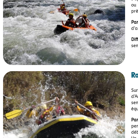
ou 
prè
Pa
d’a
Dif
sen
Ra
Su
d’A
sen
équ
Par
pen
déb