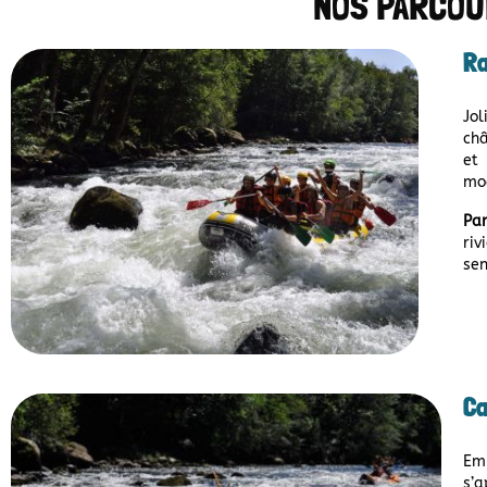
NOS PARCOU
Ra
Jo
châ
et
mod
Par
riv
sen
Ca
Em
s’a