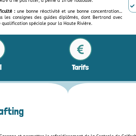
RDV à ne pas rater, à peine à 1h de Toulouse.
ficulté :
une bonne réactivité et une bonne concentration…
s les consignes des guides diplômés, dont Bertrand avec
 qualification spéciale pour la Haute Rivière.
l
Tarifs
afting